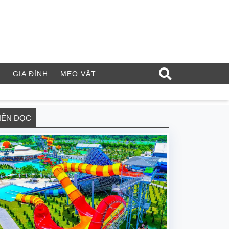
Í
GIA ĐÌNH
MẸO VẶT
NÊN ĐỌC