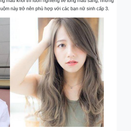
ững màu khói thì luôn nghiêng về tông màu sáng, nhưng
huộm này trở nên phù hợp với các bạn nữ sinh cấp 3.