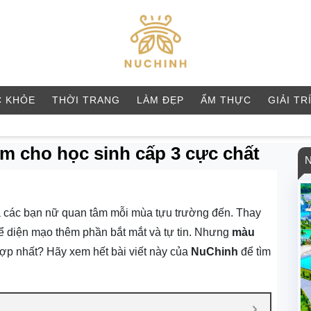
 KHỎE
THỜI TRANG
LÀM ĐẸP
ẨM THỰC
GIẢI TR
m cho học sinh cấp 3 cực chất
mà các bạn nữ quan tâm mỗi mùa tựu trường đến. Thay
hể diện mạo thêm phần bắt mắt và tự tin. Nhưng
màu
ợp nhất? Hãy xem hết bài viết này của
NuChinh
để tìm