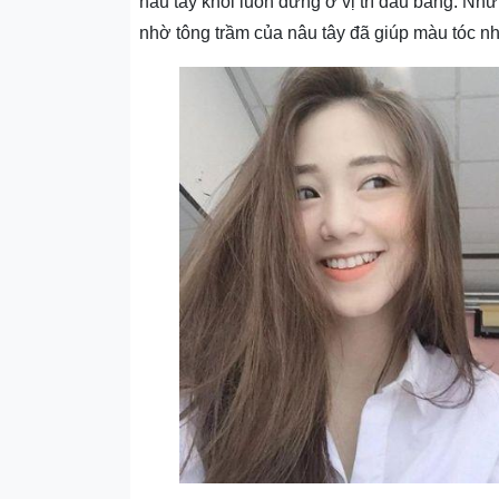
nâu tây khói luôn đứng ở vị trí đầu bảng. Nh
nhờ tông trầm của nâu tây đã giúp màu tóc n