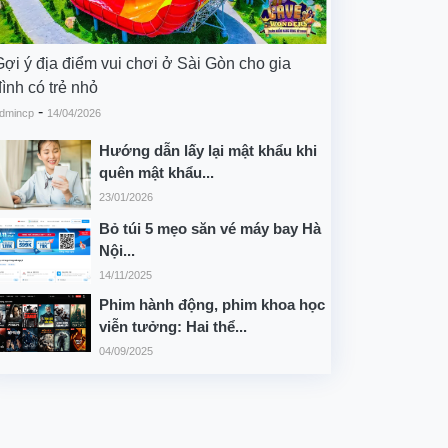
Gợi ý địa điểm vui chơi ở Sài Gòn cho gia
ình có trẻ nhỏ
-
dmincp
14/04/2026
Hướng dẫn lấy lại mật khẩu khi
quên mật khẩu...
23/01/2026
Bỏ túi 5 mẹo săn vé máy bay Hà
Nội...
14/11/2025
Phim hành động, phim khoa học
viễn tưởng: Hai thể...
04/09/2025