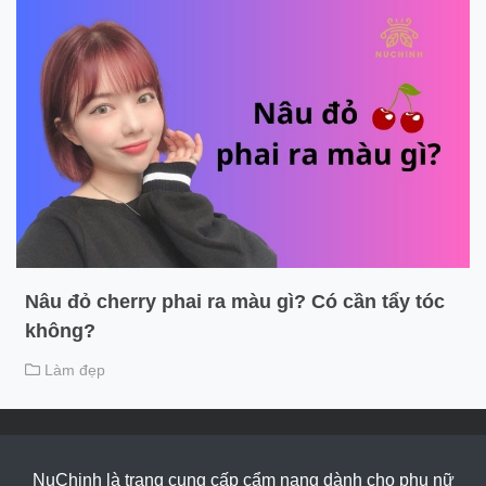
Nâu đỏ cherry phai ra màu gì? Có cần tẩy tóc
không?
Làm đẹp
NuChinh là trang cung cấp cẩm nang dành cho phụ nữ