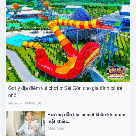
Gợi ý địa điểm vui chơi ở Sài Gòn cho gia đình có trẻ
nhỏ
-
admincp
14/04/2026
Hướng dẫn lấy lại mật khẩu khi quên
mật khẩu...
23/01/2026