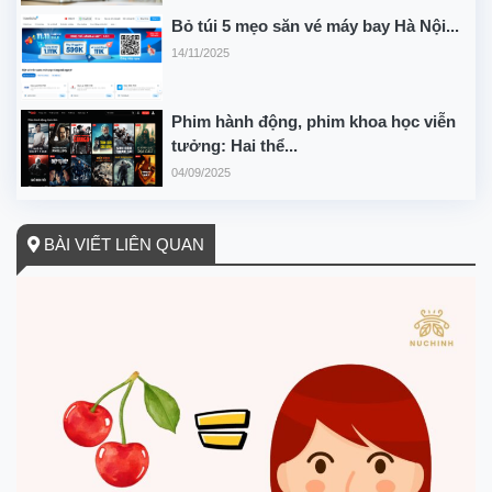
Bỏ túi 5 mẹo săn vé máy bay Hà Nội...
14/11/2025
Phim hành động, phim khoa học viễn
tưởng: Hai thể...
04/09/2025
BÀI VIẾT LIÊN QUAN