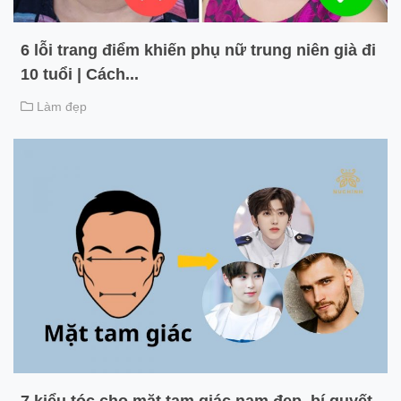
6 lỗi trang điểm khiến phụ nữ trung niên già đi
10 tuổi | Cách...
Làm đẹp
7 kiểu tóc cho mặt tam giác nam đẹp, bí quyết