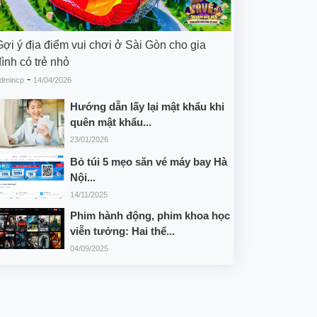
Gợi ý địa điểm vui chơi ở Sài Gòn cho gia
ình có trẻ nhỏ
-
dmincp
14/04/2026
Hướng dẫn lấy lại mật khẩu khi
quên mật khẩu...
23/01/2026
Bỏ túi 5 mẹo săn vé máy bay Hà
Nội...
14/11/2025
Phim hành động, phim khoa học
viễn tưởng: Hai thể...
04/09/2025