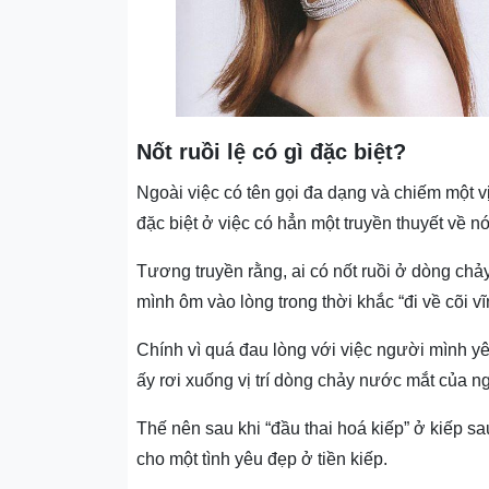
Nốt ruồi lệ có gì đặc biệt?
Ngoài việc có tên gọi đa dạng và chiếm một vị 
đặc biệt ở việc có hẳn một truyền thuyết về n
Tương truyền rằng,
ai có n
ốt ruồi ở dòng ch
mình ôm vào lòng trong thời khắc “đi về cõi v
Chính vì quá đau lòng với việc người mình y
ấy rơi xuống vị trí dòng chảy nước mắt của ng
Thế nên sau khi “đầu thai hoá kiếp” ở kiếp sa
cho một tình yêu đẹp ở tiền kiếp.