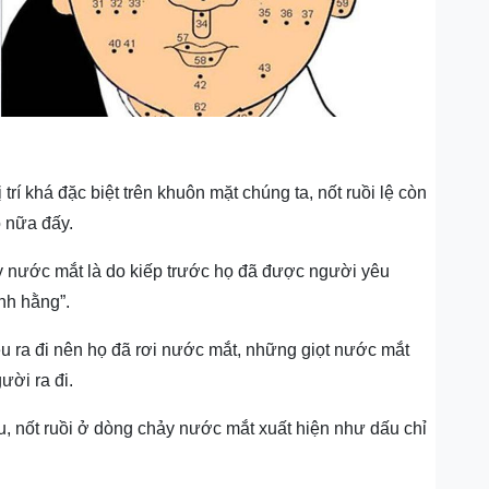
trí khá đặc biệt trên khuôn mặt chúng ta, n
ốt ruồi lệ còn
ó nữa đấy.
ảy nước mắt
là do kiếp trước họ đã được người yêu
ĩnh hằng”.
êu ra đi nên họ đã rơi nước mắt, những giọt nước mắt
ười ra đi.
u, n
ốt ruồi ở dòng chảy nước mắt xuất hiện như dấu chỉ