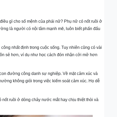
ho điều gì cho số mệnh của phái nữ? Phụ nữ có n
ốt ruồi ở
ường là người có nội tâm mạnh mẽ, luôn biết phấn đấu
 công nhất định trong cuộc sống. Tuy nhiên cũng có vài
uôn sẻ hơn, ví dụ như học cách đón nhận cởi mở hơn
g con đường công danh sự nghiệp. Về mặt cảm xúc và
 thường không giỏi trong việc kiểm soát cảm xúc. Họ dễ
ó n
ốt ruồi ở dòng chảy nước mắt hay
chịu thiệt thòi và