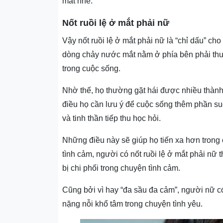
mắt nhé.
Nốt ruồi lệ ở mắt phải nữ
Vậy nốt ruồi lệ ở mắt phải nữ là “chỉ dấu” c
dòng chảy nước mắt nằm ở phía bên phải
th
trong cuộc sống.
Nhờ thế, họ thường gặt hái được nhiều thành
điều họ cần lưu ý để cuộc sống thêm phần s
và tinh thần tiếp thu học hỏi.
Những điều này sẽ giúp họ tiến xa hơn tron
tình cảm, người có nốt ruồi lệ ở mắt phải nữ
bị chi phối trong chuyện tình cảm.
Cũng bởi vì hay “đa sầu đa cảm”, người nữ c
nặng nỗi khổ tâm trong chuyện tình yêu.