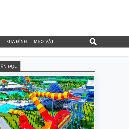
Í
GIA ĐÌNH
MẸO VẶT
NÊN ĐỌC