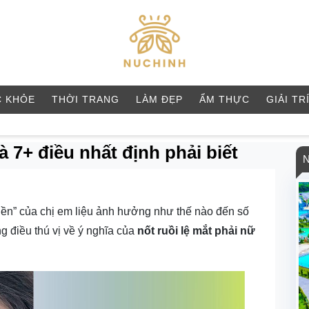
 KHỎE
THỜI TRANG
LÀM ĐẸP
ẨM THỰC
GIẢI TR
à 7+ điều nhất định phải biết
iền” của chị em liệu ảnh hưởng như thế nào đến số
g điều thú vị về ý nghĩa của
nốt ruồi lệ mắt phải nữ