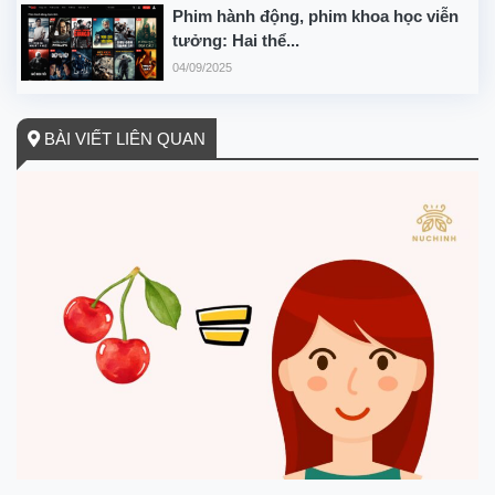
Phim hành động, phim khoa học viễn
tưởng: Hai thể...
04/09/2025
BÀI VIẾT LIÊN QUAN