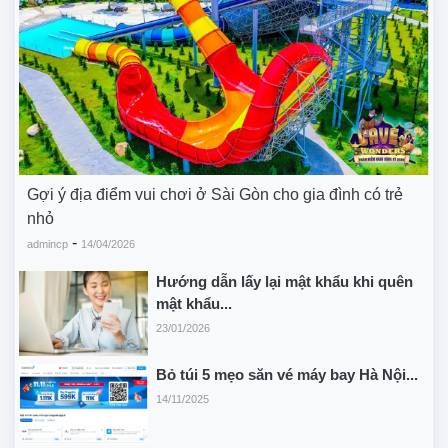
Gợi ý địa điểm vui chơi ở Sài Gòn cho gia đình có trẻ
nhỏ
-
admincp
14/04/2026
Hướng dẫn lấy lại mật khẩu khi quên
mật khẩu...
23/01/2026
Bỏ túi 5 mẹo săn vé máy bay Hà Nội...
14/11/2025