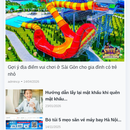
Gợi ý địa điểm vui chơi ở Sài Gòn cho gia đình có trẻ
nhỏ
-
admincp
14/04/2026
Hướng dẫn lấy lại mật khẩu khi quên
mật khẩu...
23/01/2026
Bỏ túi 5 mẹo săn vé máy bay Hà Nội...
14/11/2025