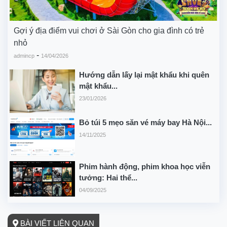
Gợi ý địa điểm vui chơi ở Sài Gòn cho gia đình có trẻ
nhỏ
-
admincp
14/04/2026
Hướng dẫn lấy lại mật khẩu khi quên
mật khẩu...
23/01/2026
Bỏ túi 5 mẹo săn vé máy bay Hà Nội...
14/11/2025
Phim hành động, phim khoa học viễn
tưởng: Hai thể...
04/09/2025
BÀI VIẾT LIÊN QUAN