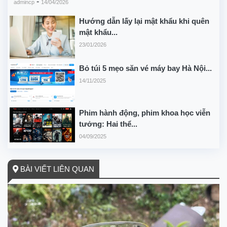
-
admincp
14/04/2026
Hướng dẫn lấy lại mật khẩu khi quên
mật khẩu...
23/01/2026
Bỏ túi 5 mẹo săn vé máy bay Hà Nội...
14/11/2025
Phim hành động, phim khoa học viễn
tưởng: Hai thể...
04/09/2025
BÀI VIẾT LIÊN QUAN