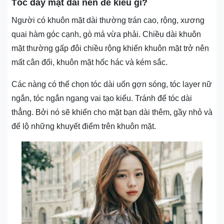
Tóc dày mặt dài nên để kiểu gì?
Người có khuôn mặt dài thường trán cao, rộng, xương
quai hàm góc cạnh, gò má vừa phải. Chiều dài khuôn
mặt thường gấp đôi chiều rộng khiến khuôn mặt trở nên
mất cân đối, khuôn mặt hốc hác và kém sắc.
Các nàng có thể chọn tóc dài uốn gợn sóng, tóc layer nữ
ngắn, tóc ngắn ngang vai tạo kiểu. Tránh để tóc dài
thẳng. Bởi nó sẽ khiến cho mặt bạn dài thêm, gầy nhỏ và
để lộ những khuyết điểm trên khuôn mặt.