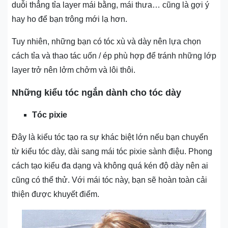
duỗi thẳng tỉa layer mái bằng, mái thưa… cũng là gợi ý
hay ho để bạn trông mới lạ hơn.
Tuy nhiên, những bạn có tóc xù và dày nên lựa chọn
cách tỉa và thao tác uốn / ép phù hợp để tránh những lớp
layer trở nên lởm chởm và lôi thôi.
Những kiểu tóc ngắn dành cho tóc dày
Tóc pixie
Đây là kiểu tóc tạo ra sự khác biệt lớn nếu bạn chuyển
từ kiểu tóc dày, dài sang mái tóc pixie sành điệu. Phong
cách tạo kiểu đa dạng và không quá kén độ dày nên ai
cũng có thể thử. Với mái tóc này, bạn sẽ hoàn toàn cải
thiện được khuyết điểm.