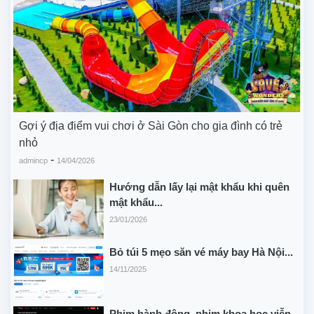
Gợi ý địa điểm vui chơi ở Sài Gòn cho gia đình có trẻ
nhỏ
-
admincp
14/04/2026
Hướng dẫn lấy lại mật khẩu khi quên
mật khẩu...
23/01/2026
Bỏ túi 5 mẹo săn vé máy bay Hà Nội...
14/11/2025
Phim hành động, phim khoa học viễn