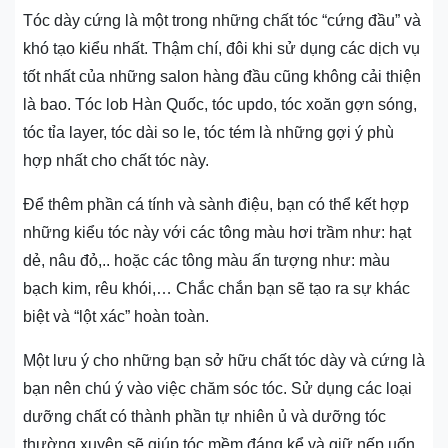
Tóc dày cứng là một trong những chất tóc “cứng đầu” và
khó tạo kiểu nhất. Thậm chí, đôi khi sử dụng các dịch vụ
tốt nhất của những salon hàng đầu cũng không cải thiện
là bao. Tóc lob Hàn Quốc, tóc updo, tóc xoăn gợn sóng,
tóc tỉa layer, tóc dài so le, tóc tém là những gợi ý phù
hợp nhất cho chất tóc này.
Để thêm phần cá tính và sành điệu, bạn có thể kết hợp
những kiểu tóc này với các tông màu hơi trầm như: hạt
dẻ, nâu đỏ,.. hoặc các tông màu ấn tượng như: màu
bạch kim, rêu khói,… Chắc chắn bạn sẽ tạo ra sự khác
biệt và “lột xác” hoàn toàn.
Một lưu ý cho những bạn sở hữu chất tóc dày và cứng là
bạn nên chú ý vào việc chăm sóc tóc. Sử dụng các loại
dưỡng chất có thành phần tự nhiên ủ và dưỡng tóc
thường xuyên sẽ giúp tóc mềm đáng kể và giữ nếp uốn