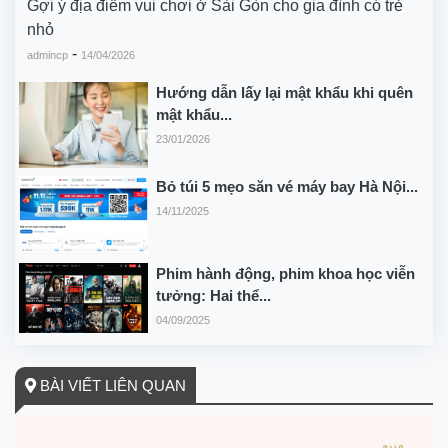
Gợi ý địa điểm vui chơi ở Sài Gòn cho gia đình có trẻ
nhỏ
-
admincp
14/04/2026
Hướng dẫn lấy lại mật khẩu khi quên
mật khẩu...
23/01/2026
Bỏ túi 5 mẹo săn vé máy bay Hà Nội...
14/11/2025
Phim hành động, phim khoa học viễn
tưởng: Hai thể...
04/09/2025
BÀI VIẾT LIÊN QUAN