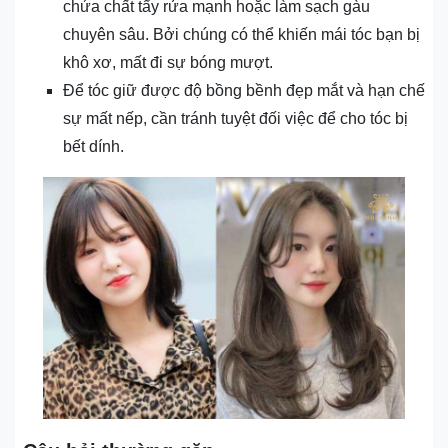
chứa chất tẩy rửa mạnh hoặc làm sạch gàu
chuyên sâu. Bởi chúng có thể khiến mái tóc bạn bị
khô xơ, mất đi sự bóng mượt.
Để tóc giữ được độ bồng bềnh đẹp mắt và hạn chế
sự mất nếp, cần tránh tuyệt đối việc để cho tóc bị
bết dính.