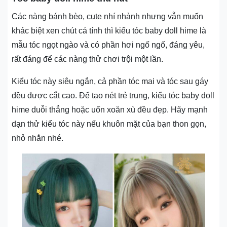
Các nàng bánh bèo, cute nhí nhảnh nhưng vẫn muốn
khác biệt xen chút cá tính thì kiểu tóc baby doll hime là
mẫu tóc ngọt ngào và có phần hơi ngố ngố, đáng yêu,
rất đáng để các nàng thử chơi trội một lần.
Kiểu tóc này siêu ngắn, cả phần tóc mai và tóc sau gáy
đều được cắt cao. Để tạo nét trẻ trung, kiểu tóc baby doll
hime duỗi thẳng hoặc uốn xoăn xù đều đẹp. Hãy mạnh
dạn thử kiểu tóc này nếu khuôn mặt của bạn thon gọn,
nhỏ nhắn nhé.