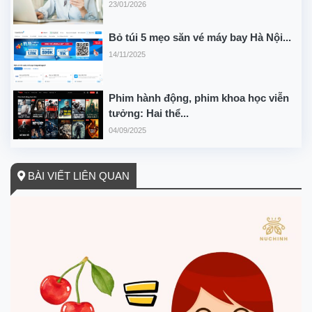
23/01/2026
Bỏ túi 5 mẹo săn vé máy bay Hà Nội...
14/11/2025
Phim hành động, phim khoa học viễn
tưởng: Hai thể...
04/09/2025
BÀI VIẾT LIÊN QUAN