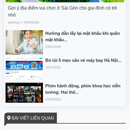
Gợi ý địa điểm vui chơi ở Sài Gòn cho gia đình có trẻ
nhỏ
-
admincp
14/04/2026
Hướng dẫn lấy lại mật khẩu khi quên
mật khẩu...
23/01/2026
Bỏ túi 5 mẹo săn vé máy bay Hà Nội...
14/11/2025
Phim hành động, phim khoa học viễn
tưởng: Hai thể...
04/09/2025
BÀI VIẾT LIÊN QUAN