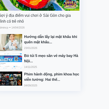
Gợi ý địa điểm vui chơi ở Sài Gòn cho gia
ình có trẻ nhỏ
-
dmincp
14/04/2026
Hướng dẫn lấy lại mật khẩu khi
quên mật khẩu...
23/01/2026
Bỏ túi 5 mẹo săn vé máy bay Hà
Nội...
14/11/2025
Phim hành động, phim khoa học
viễn tưởng: Hai thể...
04/09/2025