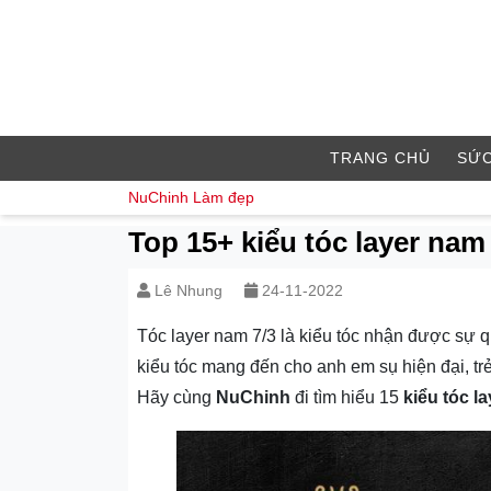
TRANG CHỦ
SỨC
NuChinh
Làm đẹp
Top 15+ kiểu tóc layer nam
Lê Nhung
24-11-2022
Tóc layer nam 7/3 là kiểu tóc nhận được sự q
kiểu tóc mang đến cho anh em sụ hiện đại, trẻ
Hãy cùng
NuChinh
đi tìm hiểu 15
kiểu tóc l