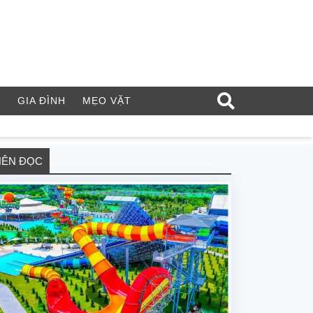
Í
GIA ĐÌNH
MẸO VẶT
NÊN ĐỌC