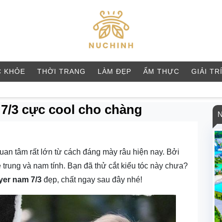
 KHỎE
THỜI TRANG
LÀM ĐẸP
ẨM THỰC
GIẢI TR
 7/3 cực cool cho chàng
uan tâm rất lớn từ cách đáng mày râu hiện nay. Bởi
 trung và nam tính. Bạn đã thử cắt kiểu tóc này chưa?
ayer nam 7/3
đẹp, chất ngay sau đây nhé!