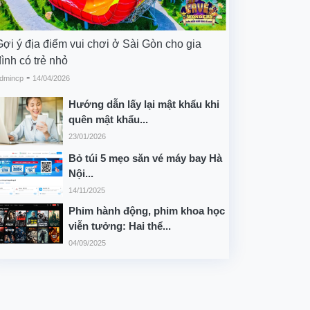
Gợi ý địa điểm vui chơi ở Sài Gòn cho gia
ình có trẻ nhỏ
-
dmincp
14/04/2026
Hướng dẫn lấy lại mật khẩu khi
quên mật khẩu...
23/01/2026
Bỏ túi 5 mẹo săn vé máy bay Hà
Nội...
14/11/2025
Phim hành động, phim khoa học
viễn tưởng: Hai thể...
04/09/2025