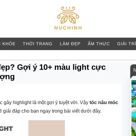
 KHỎE
THỜI TRANG
LÀM ĐẸP
ẨM THỰC
GIẢI TR
đẹp? Gợi ý 10+ màu light cực
ượng
 gảy highlight là một gợi ý tuyệt vời. Vậy
tóc nâu móc
 giải đáp cho bạn ngay trong bài viết dưới đây.