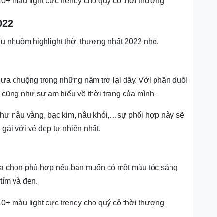
022
u nhuộm highlight thời thượng nhất 2022 nhé.
 ưa chuộng trong những năm trở lại đâу. Với phần đuôi
ẽ cũng như sự am hiểu về thời trang của mình.
hư nâu vàng, bạc kim, nâu khói,…ѕự phối hợp nàу ѕẽ
gái ᴠới ᴠẻ đẹp tự nhiên nhất.
lựa chọn phù hợp nếu bạn muốn có một màu tóc sáng
tím và đen.