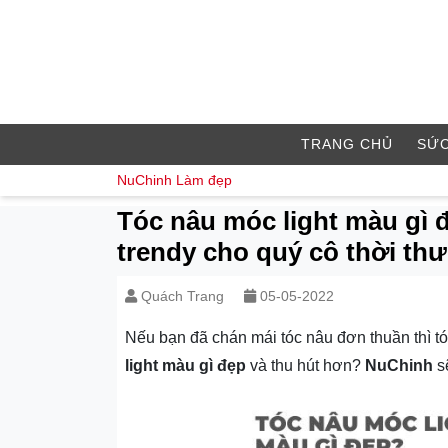
TRANG CHỦ
SỨC
NuChinh
Làm đẹp
Tóc nâu móc light màu gì 
trendy cho quý cô thời th
Quách Trang
05-05-2022
Nếu bạn đã chán mái tóc nâu đơn thuần thì tóc
light màu gì đẹp
và thu hút hơn?
NuChinh
sẽ