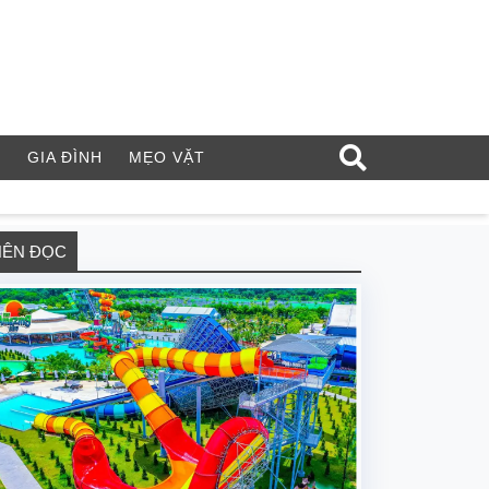
Í
GIA ĐÌNH
MẸO VẶT
NÊN ĐỌC