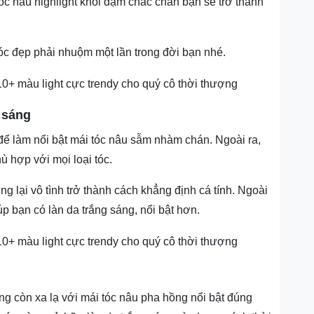
óc nâu highlight khói đậm chắc chắn bạn sẽ trở thành
c đẹp phải nhuộm một lần trong đời bạn nhé.
 sáng
để làm nổi bật mái tóc nâu sẫm nhàm chán. Ngoài ra,
 hợp với mọi loại tóc.
g lại vô tình trở thành cách khẳng định cá tính. Ngoài
p bạn có làn da trắng sáng, nổi bật hơn.
 còn xa lạ với mái tóc nâu pha hồng nổi bật đúng