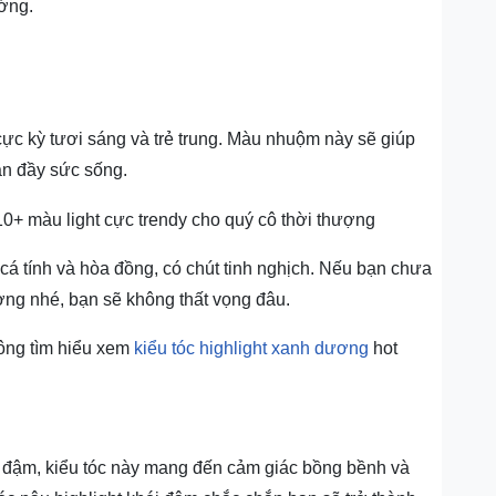
ướng.
ực kỳ tươi sáng và trẻ trung. Màu nhuộm này sẽ giúp
àn đầy sức sống.
á tính và hòa đồng, có chút tinh nghịch. Nếu bạn chưa
ơng nhé, bạn sẽ không thất vọng đâu.
hông tìm hiểu xem
kiểu tóc highlight xanh dương
hot
i đậm, kiểu tóc này mang đến cảm giác bồng bềnh và