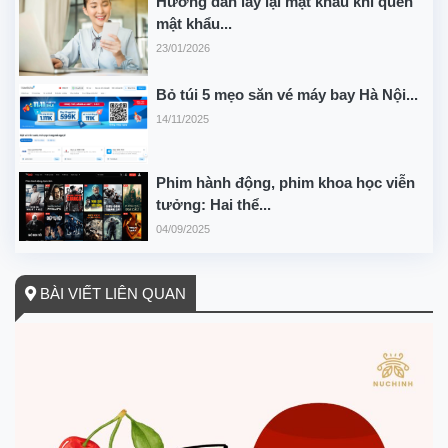
Hướng dẫn lấy lại mật khẩu khi quên
mật khẩu...
23/01/2026
Bỏ túi 5 mẹo săn vé máy bay Hà Nội...
14/11/2025
Phim hành động, phim khoa học viễn
tưởng: Hai thể...
04/09/2025
BÀI VIẾT LIÊN QUAN