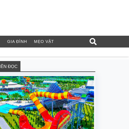
Í
GIA ĐÌNH
MẸO VẶT
NÊN ĐỌC