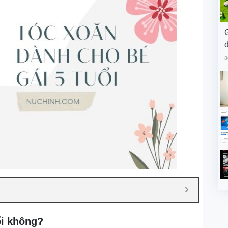
đ
a
ổi không?