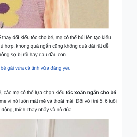
thay đổi kiểu tóc cho bé, mẹ có thể búi lên tạo kiểu
 phù hợp, không quá ngắn cũng không quá dài rất dễ
ông sợ bị rối hay đau đầu con.
 bé gái vừa cá tính vừa đáng yêu
é, các mẹ có thể lựa chọn kiểu
tóc xoăn ngắn cho bé
ẹ vì nó luôn mát mẻ và thoải mái. Đối với trẻ 5, 6 tuổi
u động, thích chạy nhảy và nô đùa.