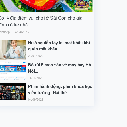
Gợi ý địa điểm vui chơi ở Sài Gòn cho gia
ình có trẻ nhỏ
-
dmincp
14/04/2026
Hướng dẫn lấy lại mật khẩu khi
quên mật khẩu...
23/01/2026
Bỏ túi 5 mẹo săn vé máy bay Hà
Nội...
14/11/2025
Phim hành động, phim khoa học
viễn tưởng: Hai thể...
04/09/2025