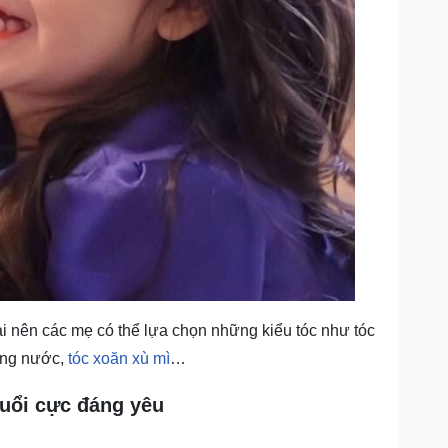
ài nên các mẹ có thể lựa chọn những kiểu tóc như tóc
sóng nước,
tóc xoăn xù mì
…
tuổi cực đáng yêu