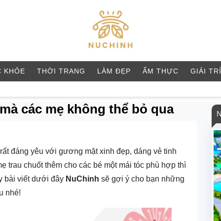
 KHỎE
THỜI TRANG
LÀM ĐẸP
ẨM THỰC
GIẢI TR
i mà các mẹ không thể bỏ qua
rất đáng yêu với gương mặt xinh đẹp, dáng vẻ tinh
ẹ trau chuốt thêm cho các bé một mái tóc phù hợp thì
 bài viết dưới đây
NuChinh
sẽ gợi ý cho bạn những
u nhé!