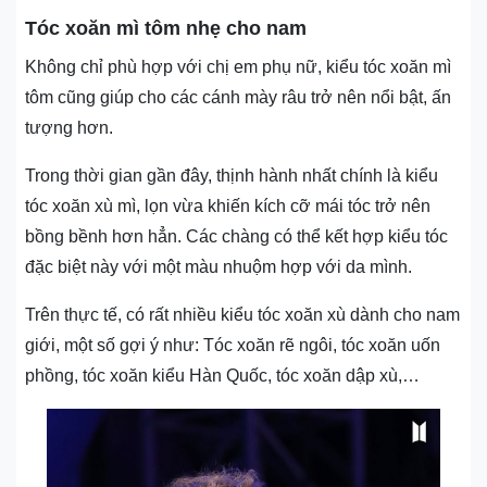
Tóc xoăn mì tôm nhẹ cho nam
Không chỉ phù hợp với chị em phụ nữ, kiểu tóc xoăn mì
tôm cũng giúp cho các cánh mày râu trở nên nổi bật, ấn
tượng hơn.
Trong thời gian gần đây, thịnh hành nhất chính là kiểu
tóc xoăn xù mì, lọn vừa khiến kích cỡ mái tóc trở nên
bồng bềnh hơn hẳn. Các chàng có thể kết hợp kiểu tóc
đặc biệt này với một màu nhuộm hợp với da mình.
Trên thực tế, có rất nhiều kiểu tóc xoăn xù dành cho nam
giới, một số gợi ý như: Tóc xoăn rẽ ngôi, tóc xoăn uốn
phồng, tóc xoăn kiểu Hàn Quốc, tóc xoăn dập xù,…