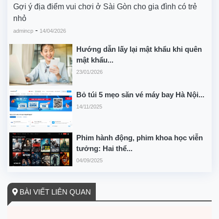
Gợi ý địa điểm vui chơi ở Sài Gòn cho gia đình có trẻ
nhỏ
-
admincp
14/04/2026
Hướng dẫn lấy lại mật khẩu khi quên
mật khẩu...
23/01/2026
Bỏ túi 5 mẹo săn vé máy bay Hà Nội...
14/11/2025
Phim hành động, phim khoa học viễn
tưởng: Hai thể...
04/09/2025
BÀI VIẾT LIÊN QUAN