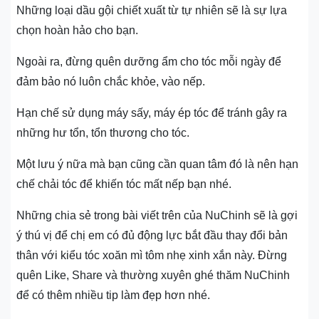
Những loại dầu gội chiết xuất từ tự nhiên sẽ là sự lựa
chọn hoàn hảo cho bạn.
Ngoài ra, đừng quên dưỡng ẩm cho tóc mỗi ngày để
đảm bảo nó luôn chắc khỏe, vào nếp.
Hạn chế sử dụng máy sấy, máy ép tóc để tránh gây ra
những hư tổn, tổn thương cho tóc.
Một lưu ý nữa mà bạn cũng cần quan tâm đó là nên hạn
chế chải tóc để khiến tóc mất nếp bạn nhé.
Những chia sẻ trong bài viết trên của NuChinh sẽ là gợi
ý thú vị để chị em có đủ động lực bắt đầu thay đổi bản
thân với kiểu tóc xoăn mì tôm nhẹ xinh xắn này. Đừng
quên Like, Share và thường xuyên ghé thăm NuChinh
để có thêm nhiều tip làm đẹp hơn nhé.