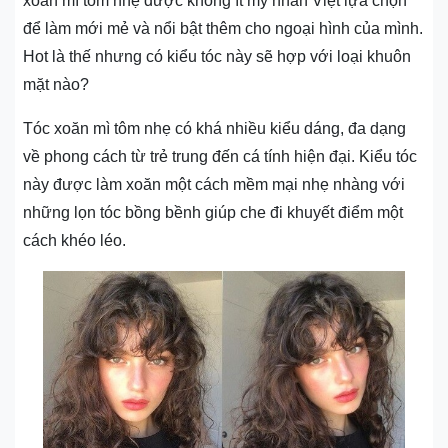
xoăn mì tôm nhẹ được không ít mỹ nhân Việt lựa chọn
để làm mới mẻ và nổi bật thêm cho ngoại hình của mình.
Hot là thế nhưng có kiểu tóc này sẽ hợp với loại khuôn
mặt nào?
Tóc xoăn mì tôm nhẹ có khá nhiều kiểu dáng, đa dạng
về phong cách từ trẻ trung đến cá tính hiện đại. Kiểu tóc
này được làm xoăn một cách mềm mại nhẹ nhàng với
những lọn tóc bồng bềnh giúp che đi khuyết điểm một
cách khéo léo.