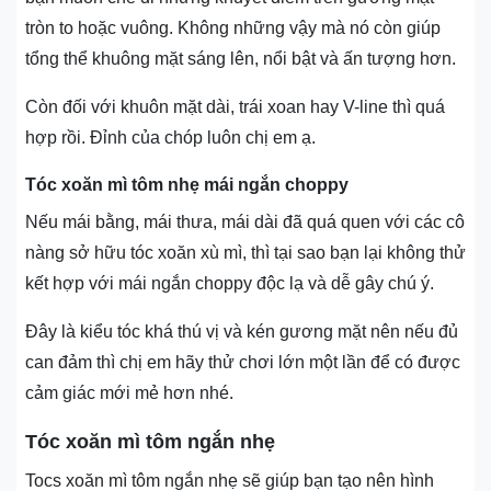
tròn to hoặc vuông. Không những vậy mà nó còn giúp
tổng thể khuông mặt sáng lên, nổi bật và ấn tượng hơn.
Còn đối với khuôn mặt dài, trái xoan hay V-line thì quá
hợp rồi. Đỉnh của chóp luôn chị em ạ.
Tóc xoăn mì tôm nhẹ mái ngắn choppy
Nếu mái bằng, mái thưa, mái dài đã quá quen với các cô
nàng sở hữu tóc xoăn xù mì, thì tại sao bạn lại không thử
kết hợp với mái ngắn choppy độc lạ và dễ gây chú ý.
Đây là kiểu tóc khá thú vị và kén gương mặt nên nếu đủ
can đảm thì chị em hãy thử chơi lớn một lần để có được
cảm giác mới mẻ hơn nhé.
Tóc xoăn mì tôm ngắn nhẹ
Tocs xoăn mì tôm ngắn nhẹ sẽ giúp bạn tạo nên hình