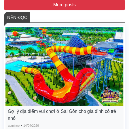
More posts
NÊN ĐỌC
Gợi ý địa điểm vui chơi ở Sài Gòn cho gia đình có trẻ
nhỏ
-
admincp
14/04/2026