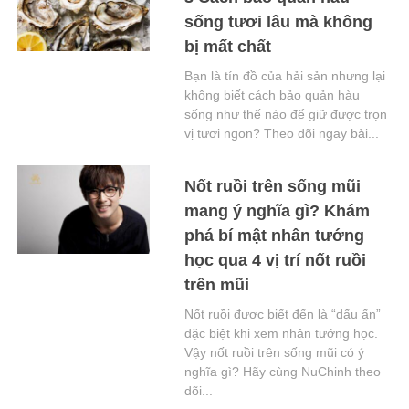
sống tươi lâu mà không
bị mất chất
Bạn là tín đồ của hải sản nhưng lại
không biết cách bảo quản hàu
sống như thế nào để giữ được trọn
vị tươi ngon? Theo dõi ngay bài...
Nốt ruồi trên sống mũi
mang ý nghĩa gì? Khám
phá bí mật nhân tướng
học qua 4 vị trí nốt ruồi
trên mũi
Nốt ruồi được biết đến là “dấu ấn”
đặc biệt khi xem nhân tướng học.
Vậy nốt ruồi trên sống mũi có ý
nghĩa gì? Hãy cùng NuChinh theo
dõi...