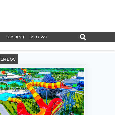
Í
GIA ĐÌNH
MẸO VẶT
NÊN ĐỌC