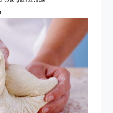
h có trong trà sữa và chè.
h