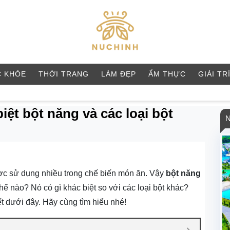
 KHỎE
THỜI TRANG
LÀM ĐẸP
ẨM THỰC
GIẢI TR
iệt bột năng và các loại bột
ược sử dụng nhiều trong chế biến món ăn. Vậy
bột năng
 nào? Nó có gì khác biệt so với các loại bột khác?
ết dưới đây. Hãy cùng tìm hiểu nhé!