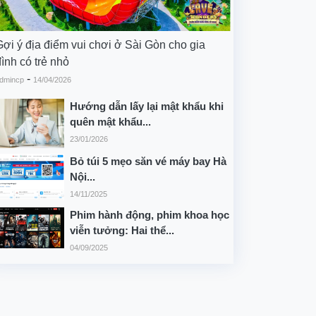
Gợi ý địa điểm vui chơi ở Sài Gòn cho gia
ình có trẻ nhỏ
-
dmincp
14/04/2026
Hướng dẫn lấy lại mật khẩu khi
quên mật khẩu...
23/01/2026
Bỏ túi 5 mẹo săn vé máy bay Hà
Nội...
14/11/2025
Phim hành động, phim khoa học
viễn tưởng: Hai thể...
04/09/2025