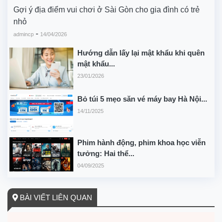
Gợi ý địa điểm vui chơi ở Sài Gòn cho gia đình có trẻ
nhỏ
-
admincp
14/04/2026
Hướng dẫn lấy lại mật khẩu khi quên
mật khẩu...
23/01/2026
Bỏ túi 5 mẹo săn vé máy bay Hà Nội...
14/11/2025
Phim hành động, phim khoa học viễn
tưởng: Hai thể...
04/09/2025
BÀI VIẾT LIÊN QUAN