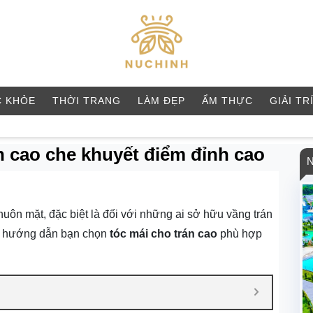
 KHỎE
THỜI TRANG
LÀM ĐẸP
ẨM THỰC
GIẢI TR
n cao che khuyết điểm đỉnh cao
uôn mặt, đặc biệt là đối với những ai sở hữu vầng trán
 hướng dẫn bạn chọn
tóc mái cho trán cao
phù hợp