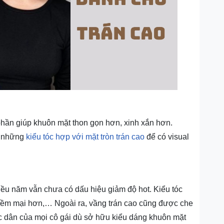
p phần giúp khuôn mặt thon gọn hơn, xinh xắn hơn.
m những
kiểu tóc hợp với mặt tròn trán cao
để có visual
ều năm vẫn chưa có dấu hiệu giảm độ hot. Kiểu tóc
 mềm mại hơn,… Ngoài ra, vầng trán cao cũng được che
ốc dân của mọi cô gái dù sở hữu kiểu dáng khuôn mặt