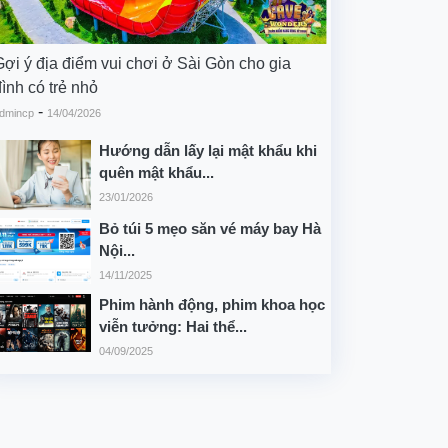
Gợi ý địa điểm vui chơi ở Sài Gòn cho gia
ình có trẻ nhỏ
-
dmincp
14/04/2026
Hướng dẫn lấy lại mật khẩu khi
quên mật khẩu...
23/01/2026
Bỏ túi 5 mẹo săn vé máy bay Hà
Nội...
14/11/2025
Phim hành động, phim khoa học
viễn tưởng: Hai thể...
04/09/2025