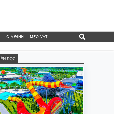
Í
GIA ĐÌNH
MẸO VẶT
NÊN ĐỌC