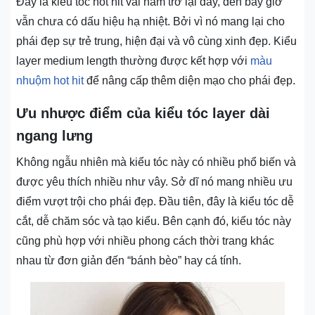
Đây là kiểu tóc hot hit vài năm trở lại đây, đến bây giờ
vẫn chưa có dấu hiệu hạ nhiệt. Bởi vì nó mang lại cho
phái đẹp sự trẻ trung, hiện đại và vô cùng xinh đẹp. Kiểu
layer medium length thường được kết hợp với
màu
nhuộm hot hit
để nâng cấp thêm diện mạo cho phái đẹp.
Ưu nhược điểm của kiểu tóc layer dài
ngang lưng
Không ngẫu nhiên mà kiểu tóc này có nhiều phổ biến và
được yêu thích nhiều như vây. Sở dĩ nó mang nhiều ưu
điểm vượt trội cho phái đẹp. Đầu tiên, đây là kiểu tóc dễ
cắt, dễ chăm sóc và tạo kiểu. Bên cạnh đó, kiểu tóc này
cũng phù hợp với nhiều phong cách thời trang khác
nhau từ đơn giản đến “bánh bèo” hay cá tính.