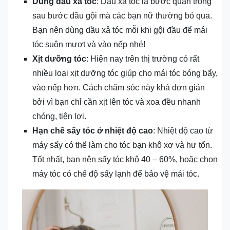
Dùng dầu xả tóc
: Dầu xả tóc là bước quan trọng
sau bước dầu gội mà các bạn nữ thường bỏ qua.
Bạn nên dùng dầu xả tóc mỗi khi gội đầu để mái
tóc suôn mượt và vào nếp nhé!
Xịt dưỡng tóc
: Hiện nay trên thị trường có rất
nhiều loại xịt dưỡng tóc giúp cho mái tóc bóng bẩy,
vào nếp hơn. Cách chăm sóc này khá đơn giản
bởi vì bạn chỉ cần xịt lên tóc và xoa đều nhanh
chóng, tiện lợi.
Hạn chế sấy tóc ở nhiệt độ cao
: Nhiệt độ cao từ
máy sấy có thể làm cho tóc bạn khô xơ và hư tổn.
Tốt nhất, bạn nên sấy tóc khô 40 – 60%, hoặc chọn
máy tóc có chế độ sấy lạnh để bảo vệ mái tóc.