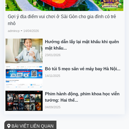
Gợi ý địa điểm vui chơi ở Sài Gòn cho gia đình có trẻ
nhỏ
-
admincp
14/04/2026
Hướng dẫn lấy lại mật khẩu khi quên
mật khẩu...
23/01/2026
Bỏ túi 5 mẹo săn vé máy bay Hà Nội...
14/11/2025
Phim hành động, phim khoa học viễn
tưởng: Hai thể...
04/09/2025
BÀI VIẾT LIÊN QUAN