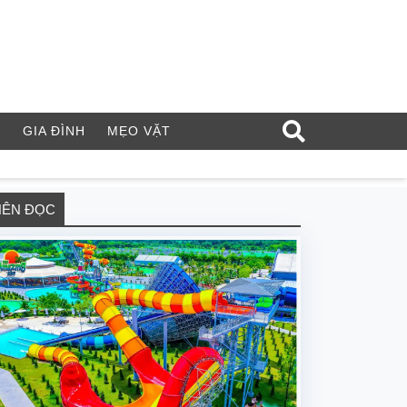
Í
GIA ĐÌNH
MẸO VẶT
NÊN ĐỌC