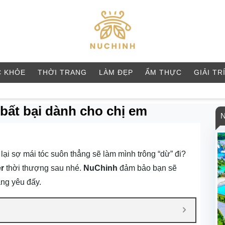
 KHỎE
THỜI TRANG
LÀM ĐẸP
ẨM THỰC
GIẢI TR
 bất bại dành cho chị em
ại sợ mái tóc suôn thẳng sẽ làm mình trông “dừ” đi?
er
thời thượng sau nhé.
NuChinh
đảm bảo bạn sẽ
áng yêu đấy.