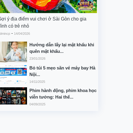
Gợi ý địa điểm vui chơi ở Sài Gòn cho gia
ình có trẻ nhỏ
-
dmincp
14/04/2026
Hướng dẫn lấy lại mật khẩu khi
quên mật khẩu...
23/01/2026
Bỏ túi 5 mẹo săn vé máy bay Hà
Nội...
14/11/2025
Phim hành động, phim khoa học
viễn tưởng: Hai thể...
04/09/2025