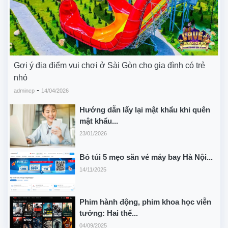
Gợi ý địa điểm vui chơi ở Sài Gòn cho gia đình có trẻ
nhỏ
-
admincp
14/04/2026
Hướng dẫn lấy lại mật khẩu khi quên
mật khẩu...
23/01/2026
Bỏ túi 5 mẹo săn vé máy bay Hà Nội...
14/11/2025
Phim hành động, phim khoa học viễn
tưởng: Hai thể...
04/09/2025