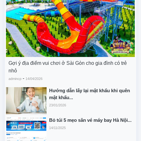
Gợi ý địa điểm vui chơi ở Sài Gòn cho gia đình có trẻ
nhỏ
-
admincp
14/04/2026
Hướng dẫn lấy lại mật khẩu khi quên
mật khẩu...
23/01/2026
Bỏ túi 5 mẹo săn vé máy bay Hà Nội...
14/11/2025