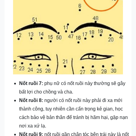
Nốt ruồi 7:
phụ nữ có nốt ruồi này thường sẽ gây
bất lợi cho chồng và cha.
Nốt ruồi 8:
người có nốt ruồi này phải đi xa mới
thành công, tuy nhiên cần cẩn trọng kẻ gian, học
cách bảo vệ bản thân để tránh bị hãm hại, gặp nạn
nơi xa xứ lạ.
Nốt ruồi 9:
nốt ruồi gần chân tóc bên trái này là nốt