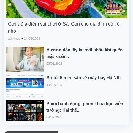
Gợi ý địa điểm vui chơi ở Sài Gòn cho gia đình có trẻ
nhỏ
-
admincp
14/04/2026
Hướng dẫn lấy lại mật khẩu khi quên
mật khẩu...
23/01/2026
Bỏ túi 5 mẹo săn vé máy bay Hà Nội...
14/11/2025
Phim hành động, phim khoa học viễn
tưởng: Hai thể...
04/09/2025