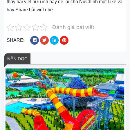
thấy bài viết hữu ích hãy để lại cho NuChinh một Like và
hãy Share bài viết nhé.
Đánh giá bài viết
SHARE:
NÊN ĐỌC