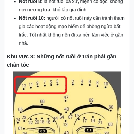
Nốt ruồi 8:
là nốt ruồi xa xứ, mệnh cô độc, không
nơi nương tựa, khó lập gia đình.
Nốt ruồi 10:
người có nốt ruồi này cần tránh tham
gia các hoạt động mạo hiểm để phòng ngừa bất
trắc. Tốt nhất không nên đi xa nên làm việc ở gần
nhà.
Khu vực 3: Những nốt ruồi ở trán phải gần
chân tóc